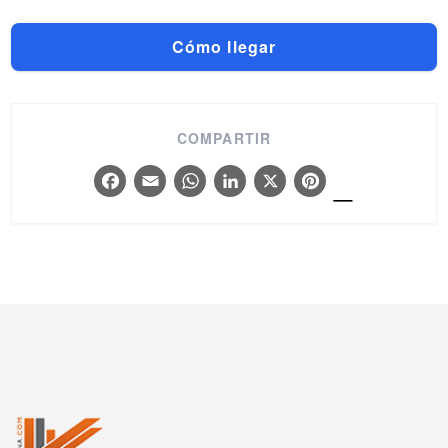
Cómo llegar
COMPARTIR
_
Facebook
Email
WhatsApp
LinkedIn
X
Pintere