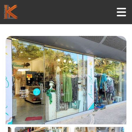
Inicio
Negocios
Guía Turística
Actividades
Informaciones útiles
Contacto