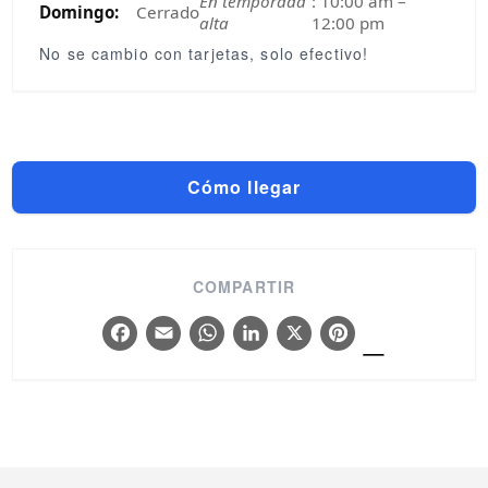
En temporada
: 10:00 am –
Domingo:
Cerrado
alta
12:00 pm
No se cambio con tarjetas, solo efectivo!
Cómo llegar
COMPARTIR
_
Facebook
Email
WhatsApp
LinkedIn
X
Pintere