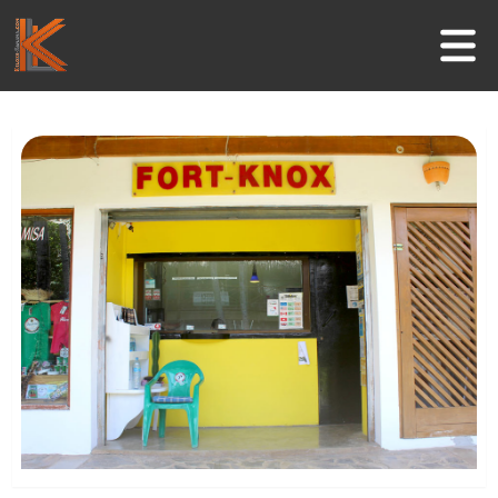
Inicio
Negocios
Guía Turística
Actividades
Informaciones útiles
Contacto