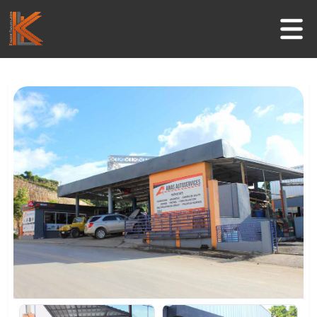
Inicio
Negocios
Guía Turística
Actividades
Informaciones útiles
Contacto