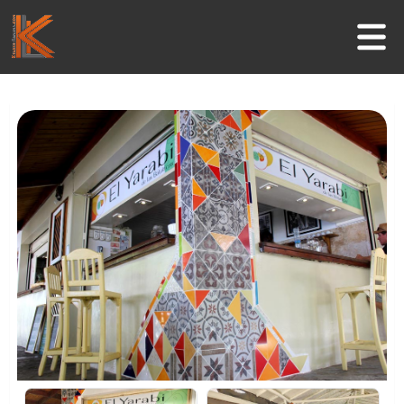
Inicio
Negocios
Guía Turística
Actividades
Informaciones útiles
Contacto