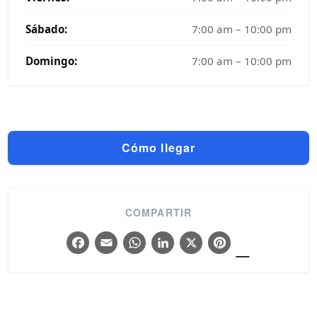
Sábado:
7:00 am – 10:00 pm
Domingo:
7:00 am – 10:00 pm
Cómo llegar
COMPARTIR
_
Facebook
Email
WhatsApp
LinkedIn
X
Pintere