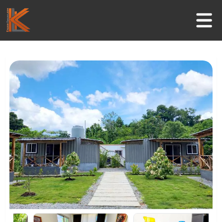
Inicio
Negocios
Guía Turística
Actividades
Informaciones útiles
Contacto