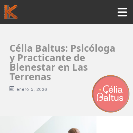
Inicio
Célia Baltus: Psicóloga
Negocios
y Practicante de
Bienestar en Las
Guía Turística
Terrenas
Actividades
enero 5, 2026
Informaciones útiles
Contacto